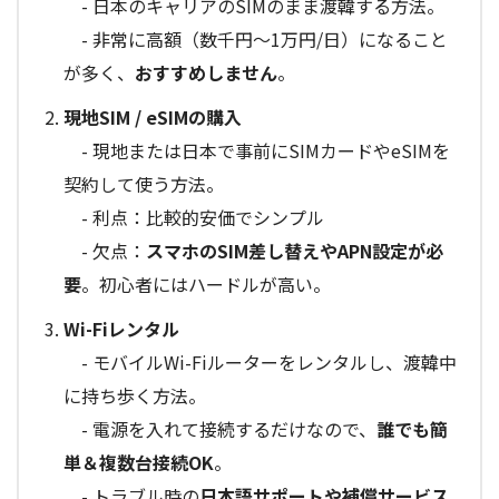
- 日本のキャリアのSIMのまま渡韓する方法。
- 非常に高額（数千円～1万円/日）になること
が多く、
おすすめしません
。
現地SIM / eSIMの購入
- 現地または日本で事前にSIMカードやeSIMを
契約して使う方法。
- 利点：比較的安価でシンプル
- 欠点：
スマホのSIM差し替えやAPN設定が必
要
。初心者にはハードルが高い。
Wi-Fiレンタル
- モバイルWi-Fiルーターをレンタルし、渡韓中
に持ち歩く方法。
- 電源を入れて接続するだけなので、
誰でも簡
単＆複数台接続OK
。
- トラブル時の
日本語サポートや補償サービス