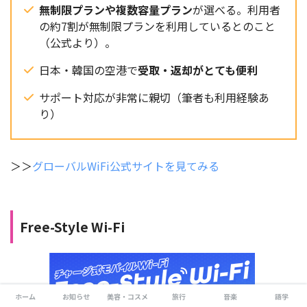
無制限プランや複数容量プラン
が選べる。利用者
の約7割が無制限プランを利用しているとのこと
（公式より）。
日本・韓国の空港で
受取・返却がとても便利
サポート対応が非常に親切（筆者も利用経験あ
り）
＞＞
グローバルWiFi公式サイトを見てみる
Free-Style Wi-Fi
ホーム
お知らせ
美容・コスメ
旅行
音楽
語学