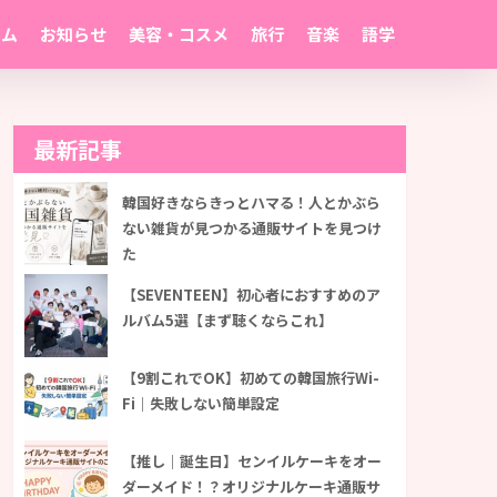
ーム
お知らせ
美容・コスメ
旅行
音楽
語学
最新記事
韓国好きならきっとハマる！人とかぶら
ない雑貨が見つかる通販サイトを見つけ
た
【SEVENTEEN】初心者におすすめのア
ルバム5選【まず聴くならこれ】
【9割これでOK】初めての韓国旅行Wi-
Fi｜失敗しない簡単設定
【推し｜誕生日】センイルケーキをオー
ダーメイド！？オリジナルケーキ通販サ