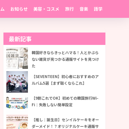
ーム
お知らせ
美容・コスメ
旅行
音楽
語学
最新記事
韓国好きならきっとハマる！人とかぶら
ない雑貨が見つかる通販サイトを見つけ
た
【SEVENTEEN】初心者におすすめのア
ルバム5選【まず聴くならこれ】
【9割これでOK】初めての韓国旅行Wi-
Fi｜失敗しない簡単設定
【推し｜誕生日】センイルケーキをオー
ダーメイド！？オリジナルケーキ通販サ